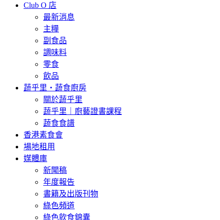
Club O 店
最新消息
主糧
副食品
調味料
零食
飲品
蔬乎里・蔬食廚房
關於蔬乎里
蔬乎里｜廚藝證書課程
蔬食食譜
香港素食會
場地租用
媒體庫
新聞稿
年度報告
書籍及出版刊物
綠色頻道
綠色飲食錦囊