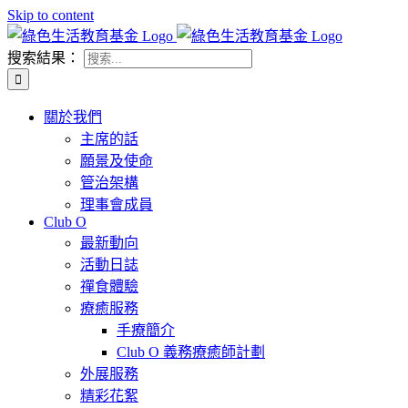
Skip to content
搜索結果：
關於我們
主席的話
願景及使命
管治架構
理事會成員
Club O
最新動向
活動日誌
禪食體驗
療癒服務
手療簡介
Club O 義務療癒師計劃
外展服務
精彩花絮