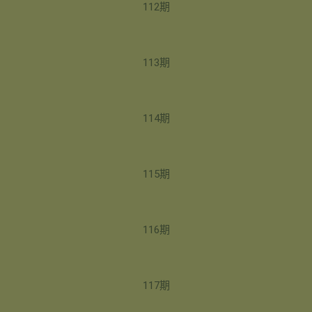
112期
113期
114期
115期
116期
117期