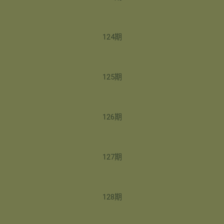
124期
125期
126期
127期
128期