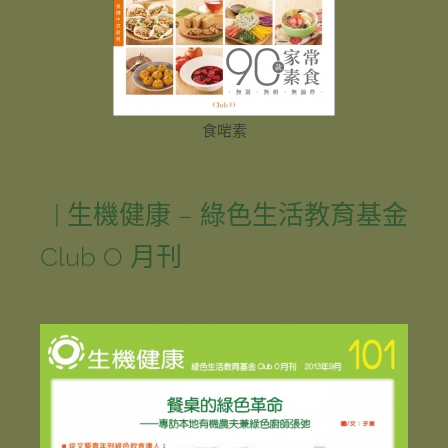
食啱素
| 生機健康 – 綠色生活教育基金
Club O 月刊