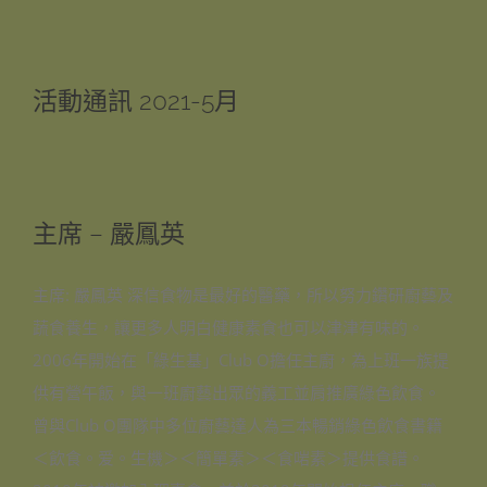
活動通訊 2021-5月
主席 – 嚴鳳英
主席: 嚴鳳英 深信食物是最好的醫藥，所以努力鑽研廚藝及
蔬食養生，讓更多人明白健康素食也可以津津有味的。
2006年開始在「綠生基」Club O擔任主廚，為上班一族提
供有營午飯，與一班廚藝出眾的義工並肩推廣綠色飲食。
曾與Club O團隊中多位廚藝達人為三本暢銷綠色飲食書籍
＜飲食。爱。生機＞＜簡單素＞＜食啱素＞提供食譜。