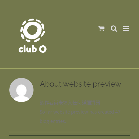
Skip
to
content
About
website preview
該作者尚未填入任何詳細資訊
So far website preview has created 47
blog entries.