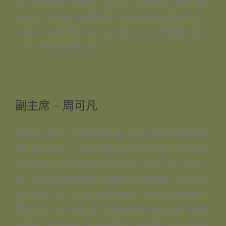
2010年被邀加入理事會，並於2019年開始担任主席一職，
我會為「綠生基」的願景努力，繼續推廣禪食與蔬食的烹
飪課程，籌辦外展到社區活動，讓更多人食出健康，及過
人好、地球好的綠色生活。
副主席 – 周可凡
副主席：周可凡 心像術冥想導師; 吳家的太極師傅和臼井靈
氣的第七代傳人。 從2006年開始每星期四為 Club O 的手
療師及福廚。隨後在本會禪食作主持，也在 Club O 教太
極、心像術冥想和策劃不同類別的身心靈活動。 曾多次參
加內觀中心 S.N. Goenka 的十日課程，在社區也常帶領不
同正念工作坊。太極方面, 九歳和李雅芳 (陳式太極) 開始學
太極拳，2006 遇上了杜維德師父 (吳式太極)，2011年自己