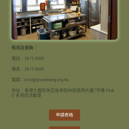
租用及查詢：
電話：
2619 0000
傳真：
2619 0600
電郵：
info@greenliving.org.hk
地址：香港九龍旺角亞皆老街
80
號昌明大厦
7
字樓 Club
O 多用途活動室
申請表格