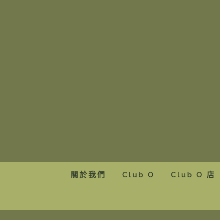
Skip
to
content
關於我們
Club O
Club O 店