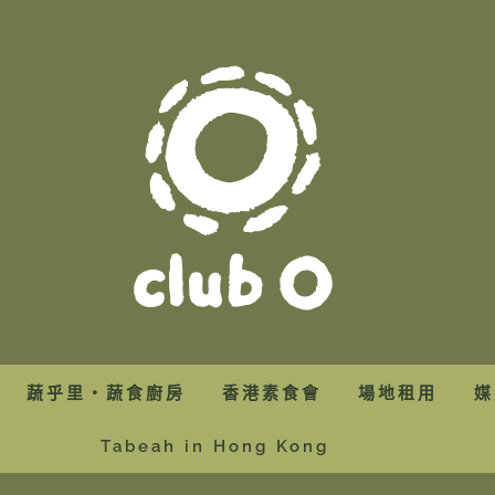
蔬乎里・蔬食廚房
香港素食會
場地租用
媒
Tabeah in Hong Kong