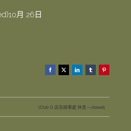
d)
10月 26日
Facebook
X
LinkedIn
Tumblr
Pinterest
(Club O 店及辦事處 休息 – closed)