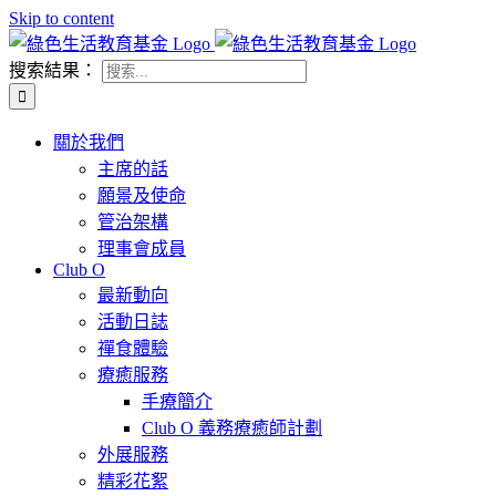
Skip to content
搜索結果：
關於我們
主席的話
願景及使命
管治架構
理事會成員
Club O
最新動向
活動日誌
禪食體驗
療癒服務
手療簡介
Club O 義務療癒師計劃
外展服務
精彩花絮