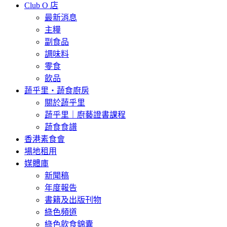
Club O 店
最新消息
主糧
副食品
調味料
零食
飲品
蔬乎里・蔬食廚房
關於蔬乎里
蔬乎里｜廚藝證書課程
蔬食食譜
香港素食會
場地租用
媒體庫
新聞稿
年度報告
書籍及出版刊物
綠色頻道
綠色飲食錦囊