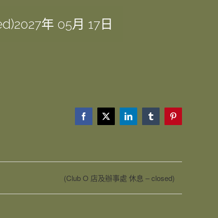
d)
2027年 05月 17日
Facebook
X
LinkedIn
Tumblr
Pinterest
(Club O 店及辦事處 休息 – closed)