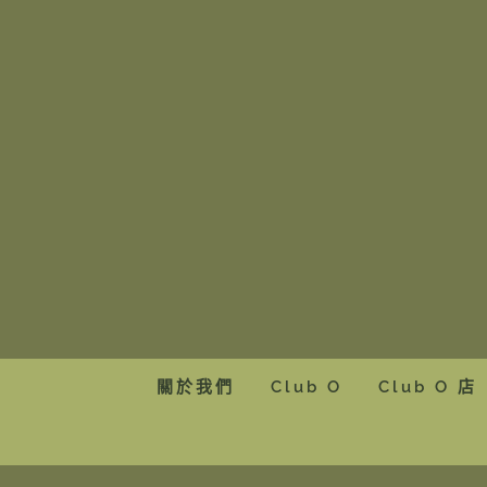
Skip
to
content
關於我們
Club O
Club O 店