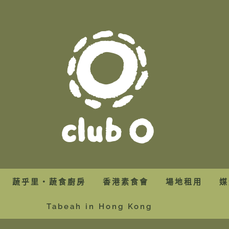
蔬乎里・蔬食廚房
香港素食會
場地租用
媒
Tabeah in Hong Kong