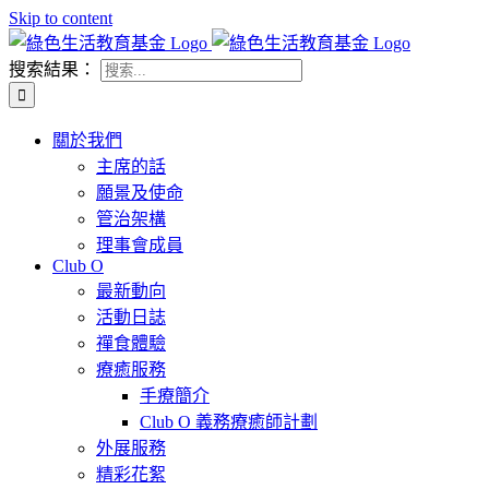
Skip to content
搜索結果：
關於我們
主席的話
願景及使命
管治架構
理事會成員
Club O
最新動向
活動日誌
禪食體驗
療癒服務
手療簡介
Club O 義務療癒師計劃
外展服務
精彩花絮