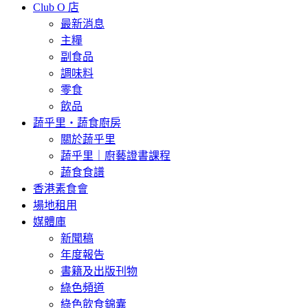
Club O 店
最新消息
主糧
副食品
調味料
零食
飲品
蔬乎里・蔬食廚房
關於蔬乎里
蔬乎里｜廚藝證書課程
蔬食食譜
香港素食會
場地租用
媒體庫
新聞稿
年度報告
書籍及出版刊物
綠色頻道
綠色飲食錦囊