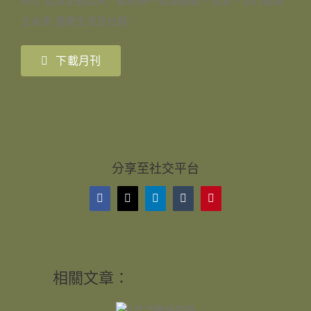
命才 能真正動起來。歡迎來一起做運動、茹素，以行動建
立未來 健康生活及社群。
下載月刊
分享至社交平台
Facebook
X
LinkedIn
Tumblr
Pinterest
相關文章：