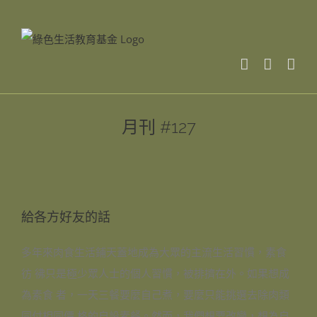
Skip
to
content
月刊 #127
給各方好友的話
多年來肉食生活鋪天蓋地成為大眾的主流生活習慣，素食
彷 彿只是極少眾人士的個人習慣，被排擠在外。如果想成
為素食 者，一天三餐要麼自己煮，要麼只能挑選去除肉類
同付相同價 格的自設素餐。然而，我們想要改變，想為自