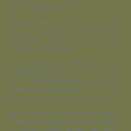
己及家人健康改 選更有營的生活風格。
新晋素食者，不用擔心，我們與您同行，在第六屆21天健
康挑 戰裏，不但一起談討在外用餐的素食選擇、分享自家
煮素的美 味妙方，更重要的是我們關心沿路上您的心情起
伏，增組長以 小組形式體貼支援您。
素食不只是飲食選擇，更是提昇健康程度的醫方。身體疾
病 往往與飲食習慣有緊密關係，大肚腩、臉色陰沉色斑、
發炎， 都反映身體五臟六腑機能問題已刻不容援，需要您
的即時關 注、有效改變。而我們提供多個工作坊，分享如
何透過精明的 素食方法，來啟動自己體內的治療機能。
啟動的還有我們的身體，透過運動來讓血液流動、排出不
再 需要的物質，建立健康體魄，每天活得快樂，我們的生