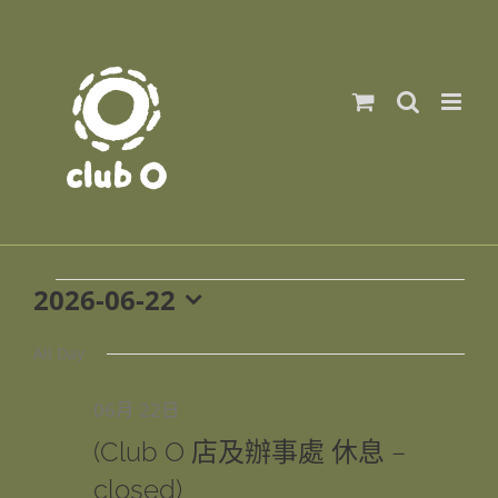
Skip
to
content
2026-06-22
Events
Select
date.
All Day
06月 22日
for
(Club O 店及辦事處 休息 –
closed)