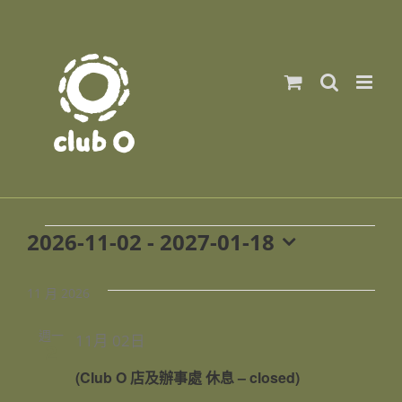
Skip
to
content
2026-11-02
 - 
2027-01-18
Events
Select
date.
11 月 2026
週一
11月 02日
2
(Club O 店及辦事處 休息 – closed)