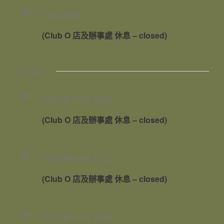
週一
12月 28日
28
(Club O 店及辦事處 休息 – closed)
1 月 2027
週一
2027年 01月 04日
4
(Club O 店及辦事處 休息 – closed)
週一
2027年 01月 11日
11
(Club O 店及辦事處 休息 – closed)
週一
2027年 01月 18日
18