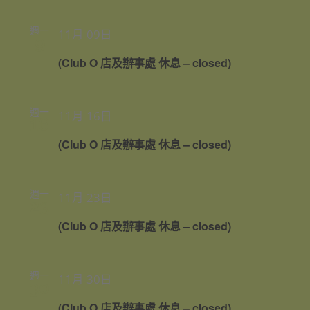
週一
11月 09日
9
(Club O 店及辦事處 休息 – closed)
週一
11月 16日
16
(Club O 店及辦事處 休息 – closed)
週一
11月 23日
23
(Club O 店及辦事處 休息 – closed)
週一
11月 30日
30
(Club O 店及辦事處 休息 – closed)