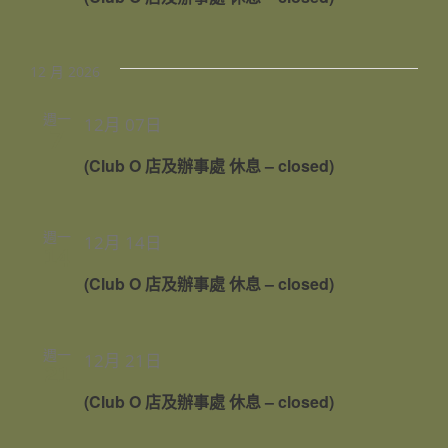
12 月 2026
週一
12月 07日
7
(Club O 店及辦事處 休息 – closed)
週一
12月 14日
14
(Club O 店及辦事處 休息 – closed)
週一
12月 21日
21
(Club O 店及辦事處 休息 – closed)