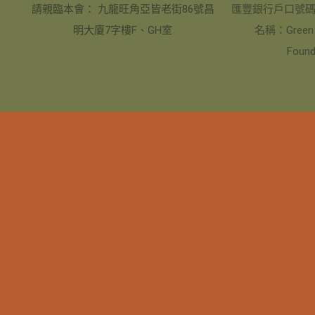
請親臨本會： 九龍旺角亞皆老街86號昌
匯豐銀行戶口號碼：8
明大廈7字樓F、GH室
名稱：Green Li
Found