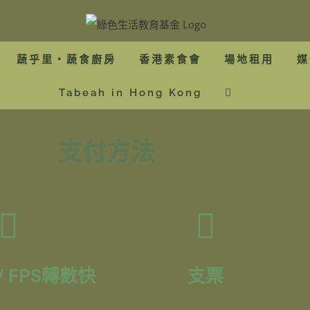
蔬乎里・蔬食廚房
香港素食會
場地租用
媒
Tabeah in Hong Kong
支付方法
/ FPS轉數快
支票