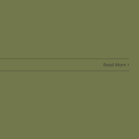
Read More