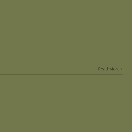
Read More